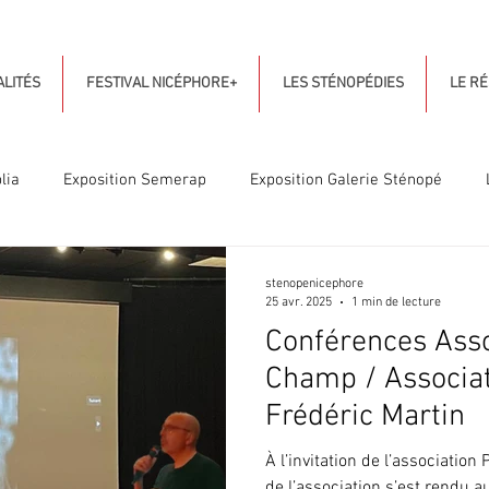
LITÉS
FESTIVAL NICÉPHORE+
LES STÉNOPÉDIES
LE R
lia
Exposition Semerap
Exposition Galerie Sténopé
nt
Portrait
Partenariat
stenopenicephore
25 avr. 2025
1 min de lecture
Conférences Asso
Champ / Associa
Frédéric Martin
À l’invitation de l’associatio
de l’association s’est rendu 