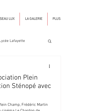
ÉSEAU LUX
LA GALERIE
PLUS
Lycée Lafayette
ciation Plein
tion Sténopé avec
n Plein Champ, Frédéric Martin
au cinéma Le Chardon de