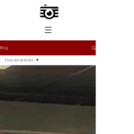
Blog
Tous les articles
Tous les articles
Exposition
Assemblia
Exposition Semerap
Exposition Galerie
Sténopé
Lycée Lafayette
Réseau Lux