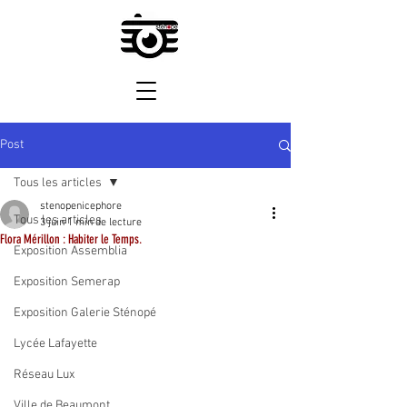
Post
Tous les articles
stenopenicephore
Tous les articles
3 juin
1 min de lecture
Flora Mérillon : Habiter le Temps.
Exposition Assemblia
Exposition Semerap
Exposition Galerie Sténopé
Lycée Lafayette
Réseau Lux
Ville de Beaumont