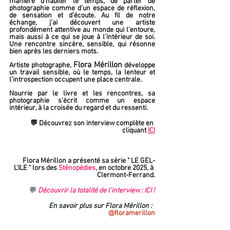
manière d’habiter le temps, de parler de 
photographie comme d’un espace de réflexion, 
de sensation et d’écoute. Au fil de notre 
échange, j’ai découvert une artiste 
profondément attentive au monde qui l’entoure, 
mais aussi à ce qui se joue à l’intérieur de soi. 
Une rencontre sincère, sensible, qui résonne 
bien après les derniers mots.
Flora Mérillon
Artiste photographe, 
 développe 
un travail sensible, où le temps, la lenteur et 
l’introspection occupent une place centrale. 
Nourrie par le livre et les rencontres, sa 
photographie s’écrit comme un espace 
intérieur, à la croisée du regard et du ressenti.
💬 Découvrez son interview complète en 
cliquant 
ICI
Flora Mérillon a présenté 
sa série 
"
LE GEL-
L'ILE " 
lors des 
Sténopédies
, en octobre 2025, 
à 
Clermont-Ferrand.
💬 
Découvrir la totalité de l'interview : ICI !
En savoir plus sur Flora Mérillon :  
@floramerillon