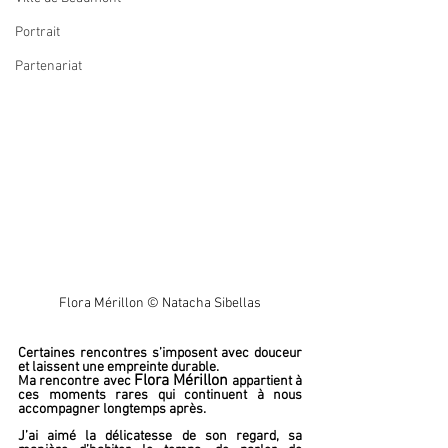
Portrait
Partenariat
Flora Mérillon © Natacha Sibellas
Certaines rencontres s’imposent avec douceur 
et laissent une empreinte durable. 
Flora Mérillon
Ma rencontre avec 
 appartient à 
ces moments rares qui continuent à nous 
accompagner longtemps après.
J’ai aimé la délicatesse de son regard, sa 